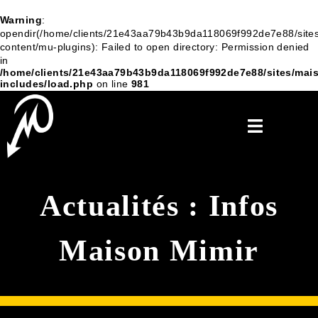
Warning
:
opendir(/home/clients/21e43aa79b43b9da118069f992de7e88/sites
content/mu-plugins): Failed to open directory: Permission denied
in
/home/clients/21e43aa79b43b9da118069f992de7e88/sites/mais
includes/load.php
on line
981
Actualités : Infos
Maison Mimir