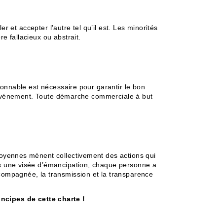
er et accepter l’autre tel qu’il est. Les minorités
e fallacieux ou abstrait.
isonnable est nécessaire pour garantir le bon
t l’événement. Toute démarche commerciale à but
itoyennes mènent collectivement des actions qui
ans une visée d’émancipation, chaque personne a
ccompagnée, la transmission et la transparence
incipes de cette charte !