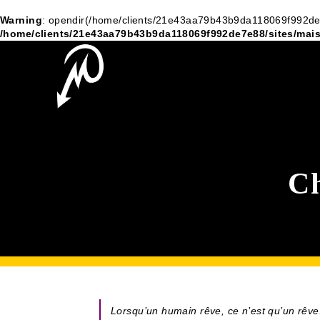
Warning
: opendir(/home/clients/21e43aa79b43b9da118069f992de7e8
/home/clients/21e43aa79b43b9da118069f992de7e88/sites/mais
Ch
Lorsqu’un humain rêve, ce n’est qu’un rêve