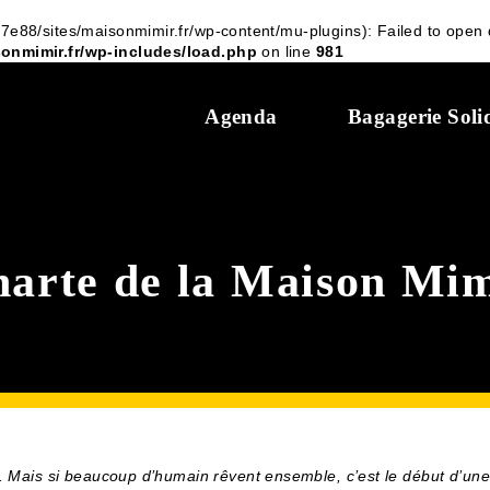
8/sites/maisonmimir.fr/wp-content/mu-plugins): Failed to open d
onmimir.fr/wp-includes/load.php
on line
981
Agenda
Bagagerie Soli
arte de la Maison Mi
. Mais si beaucoup d’humain rêvent ensemble, c’est le début d’une 