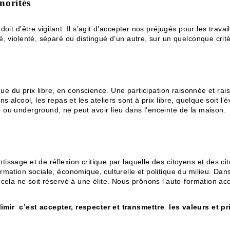
norités
it d’être vigilant. Il s’agit d’accepter nos préjugés pour les travaill
, violenté, séparé ou distingué d’un autre, sur un quelconque critèr
ique du prix libre, en conscience. Une participation raisonnée et ra
ns alcool, les repas et les ateliers sont à prix libre, quelque soi
 ou underground, ne peut avoir lieu dans l’enceinte de la maison.
issage et de réflexion critique par laquelle des citoyens et des c
rmation sociale, économique, culturelle et politique du milieu. D
 cela ne soit réservé à une élite. Nous prônons l’auto-formation a
Mimir
c’est accepter, respecter et transmettre les valeurs et pr