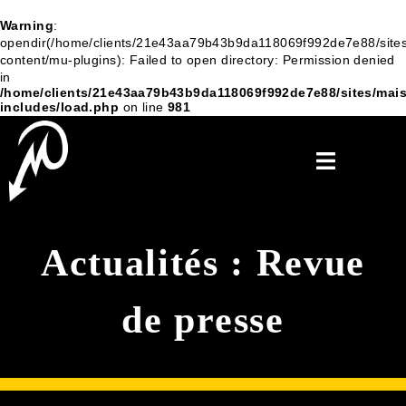
Warning
:
opendir(/home/clients/21e43aa79b43b9da118069f992de7e88/sites
content/mu-plugins): Failed to open directory: Permission denied
in
/home/clients/21e43aa79b43b9da118069f992de7e88/sites/mais
includes/load.php
on line
981
Actualités : Revue
de presse