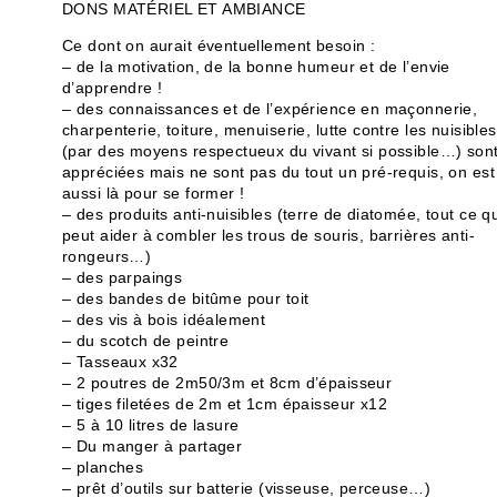
DONS MATÉRIEL ET AMBIANCE
Ce dont on aurait éventuellement besoin :
– de la motivation, de la bonne humeur et de l’envie
d’apprendre !
– des connaissances et de l’expérience en maçonnerie,
charpenterie, toiture, menuiserie, lutte contre les nuisibles
(par des moyens respectueux du vivant si possible…) son
appréciées mais ne sont pas du tout un pré-requis, on est
aussi là pour se former !
– des produits anti-nuisibles (terre de diatomée, tout ce q
peut aider à combler les trous de souris, barrières anti-
rongeurs…)
– des parpaings
– des bandes de bitûme pour toit
– des vis à bois idéalement
– du scotch de peintre
– Tasseaux x32
– 2 poutres de 2m50/3m et 8cm d’épaisseur
– tiges filetées de 2m et 1cm épaisseur x12
– 5 à 10 litres de lasure
– Du manger à partager
– planches
– prêt d’outils sur batterie (visseuse, perceuse…)