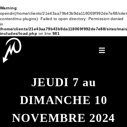
Warning
:
opendir(/home/clients/21e43aa79b43b9da118069f992de7e88/sites
content/mu-plugins): Failed to open directory: Permission denied
in
/home/clients/21e43aa79b43b9da118069f992de7e88/sites/mais
includes/load.php
on line
981
JEUDI 7 au
DIMANCHE 10
NOVEMBRE 2024