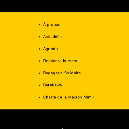
À propos
Actualités
Agenda
Rejoindre la team
Bagagerie Solidaire
Barakawa
Charte de la Maison Mimir