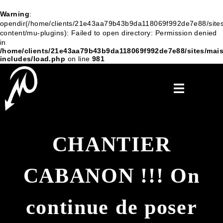
Warning
:
opendir(/home/clients/21e43aa79b43b9da118069f992de7e88/sites
content/mu-plugins): Failed to open directory: Permission denied
in
/home/clients/21e43aa79b43b9da118069f992de7e88/sites/mais
includes/load.php
on line
981
CHANTIER
CABANON !!! On
continue de poser