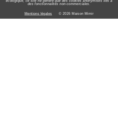
écologique, ce site ne génère que des cookies anonymisés liés à
des fonctionnalités non-commerciales.
Mentions légales
© 2026 Maison Mimir