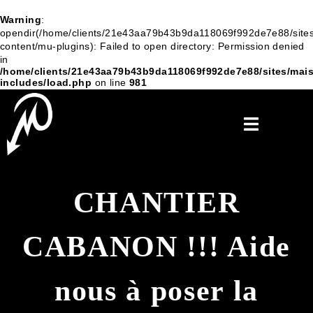
Warning
:
opendir(/home/clients/21e43aa79b43b9da118069f992de7e88/sites
content/mu-plugins): Failed to open directory: Permission denied
in
/home/clients/21e43aa79b43b9da118069f992de7e88/sites/mais
includes/load.php
on line
981
CHANTIER
CABANON !!! Aide
nous à poser la