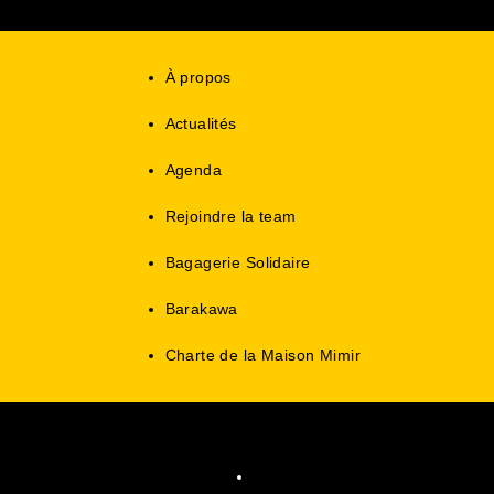
À propos
Actualités
Agenda
Rejoindre la team
Bagagerie Solidaire
Barakawa
Charte de la Maison Mimir