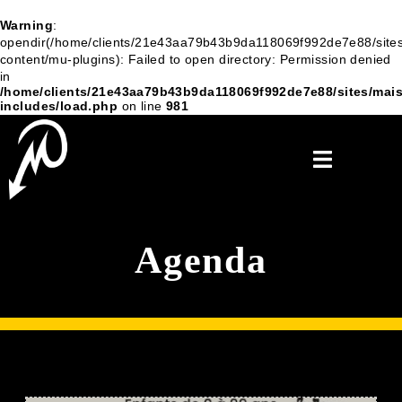
Warning
:
opendir(/home/clients/21e43aa79b43b9da118069f992de7e88/sites
content/mu-plugins): Failed to open directory: Permission denied
in
/home/clients/21e43aa79b43b9da118069f992de7e88/sites/mais
includes/load.php
on line
981
Agenda